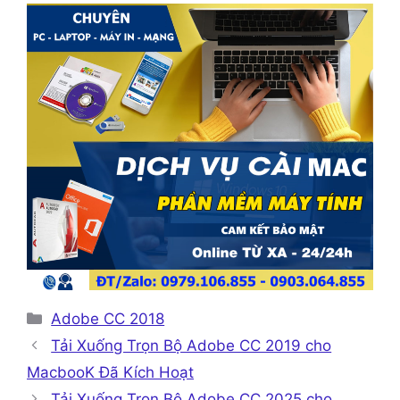
Danh
Adobe CC 2018
mục
Tải Xuống Trọn Bộ Adobe CC 2019 cho
MacbooK Đã Kích Hoạt
Tải Xuống Trọn Bộ Adobe CC 2025 cho