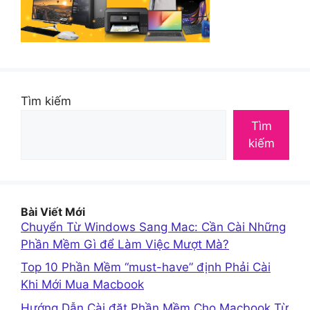
Tìm kiếm
Tìm
kiếm
Bài Viết Mới
Chuyển Từ Windows Sang Mac: Cần Cài Những
Phần Mềm Gì để Làm Việc Mượt Mà?
Top 10 Phần Mềm “must-have” định Phải Cài
Khi Mới Mua Macbook
Hướng Dẫn Cài đặt Phần Mềm Cho Macbook Từ