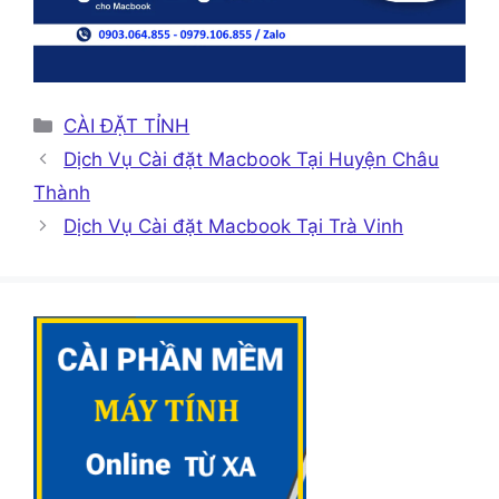
Danh
CÀI ĐẶT TỈNH
mục
Dịch Vụ Cài đặt Macbook Tại Huyện Châu
Thành
Dịch Vụ Cài đặt Macbook Tại Trà Vinh