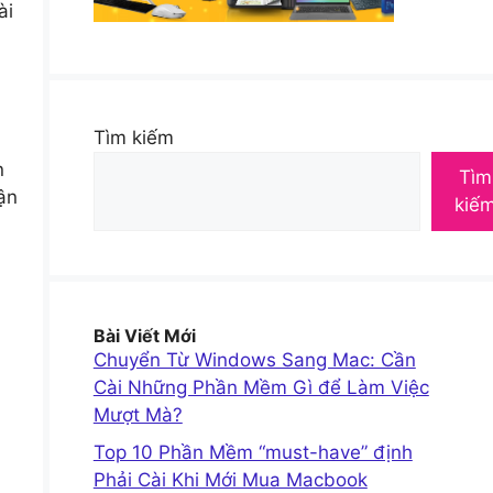
̀i
Tìm kiếm
n
Tìm
ận
kiế
Bài Viết Mới
Chuyển Từ Windows Sang Mac: Cần
Cài Những Phần Mềm Gì để Làm Việc
Mượt Mà?
Top 10 Phần Mềm “must-have” định
Phải Cài Khi Mới Mua Macbook