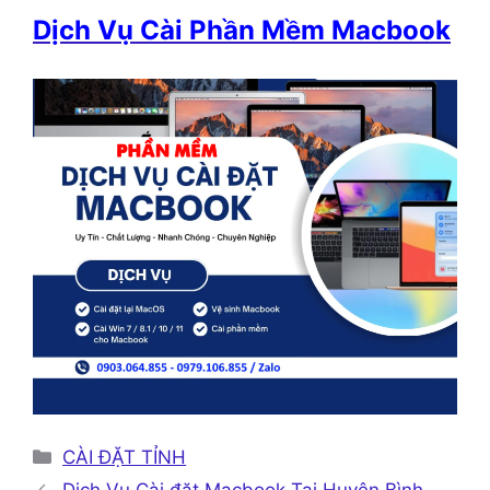
Dịch Vụ Cài Phần Mềm Macbook
Danh
CÀI ĐẶT TỈNH
mục
Dịch Vụ Cài đặt Macbook Tại Huyện Bình