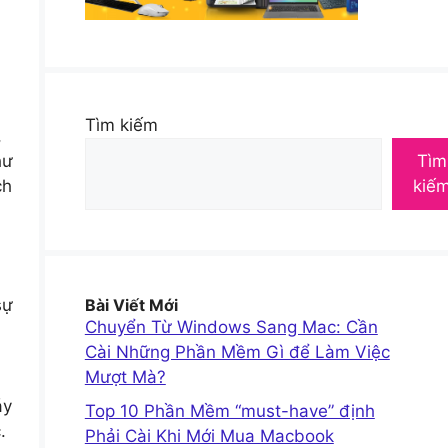
Tìm kiếm
,
hư
Tìm
ch
kiế
Bài Viết Mới
sự
Chuyển Từ Windows Sang Mac: Cần
Cài Những Phần Mềm Gì để Làm Việc
Mượt Mà?
áy
Top 10 Phần Mềm “must-have” định
.
Phải Cài Khi Mới Mua Macbook