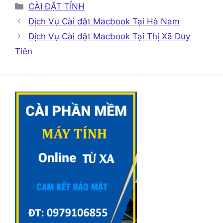
Danh
CÀI ĐẶT TỈNH
mục
Dịch Vụ Cài đặt Macbook Tại Hà Nam
Dịch Vụ Cài đặt Macbook Tại Thị Xã Duy
Tiên