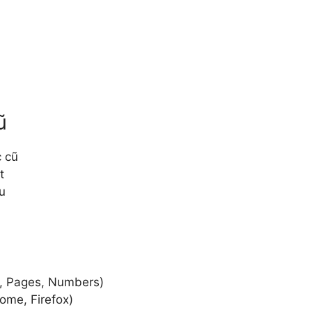
ũ
 cũ
t
ệu
e, Pages, Numbers)
ome, Firefox)