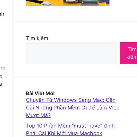
nh
Tìm kiếm
Tìm
kiế
 hệ
c
a
Bài Viết Mới
Chuyển Từ Windows Sang Mac: Cần
Cài Những Phần Mềm Gì để Làm Việc
Mượt Mà?
Top 10 Phần Mềm “must-have” định
Phải Cài Khi Mới Mua Macbook