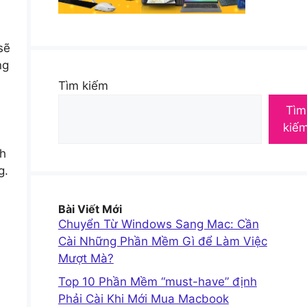
sẽ
ng
Tìm kiếm
Tìm
kiế
ch
g.
Bài Viết Mới
Chuyển Từ Windows Sang Mac: Cần
Cài Những Phần Mềm Gì để Làm Việc
Mượt Mà?
Top 10 Phần Mềm “must-have” định
Phải Cài Khi Mới Mua Macbook