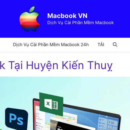
Macbook VN
Dịch Vụ Cài Phần Mềm Macbook
Dịch Vụ Cài Phần Mềm Macbook 24h
TẢI
ok Tại Huyện Kiến Thuỵ