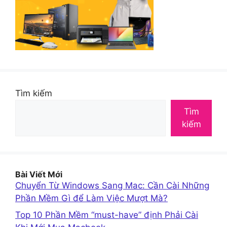
Tìm kiếm
Tìm
kiếm
Bài Viết Mới
Chuyển Từ Windows Sang Mac: Cần Cài Những
Phần Mềm Gì để Làm Việc Mượt Mà?
Top 10 Phần Mềm “must-have” định Phải Cài