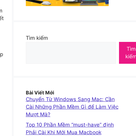
m
ết
Tìm kiếm
Tìm
ệp
kiế
Bài Viết Mới
Chuyển Từ Windows Sang Mac: Cần
Cài Những Phần Mềm Gì để Làm Việc
Mượt Mà?
Top 10 Phần Mềm “must-have” định
Phải Cài Khi Mới Mua Macbook