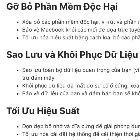
Gỡ Bỏ Phần Mềm Độc Hại
Xóa bỏ các phần mềm độc hại, vi-rút và phần m
Bảo vệ Macbook khỏi các mối đe dọa trực tuyến
Tối ưu hóa hiệu suất bằng cách loại bỏ các ph
Sao Lưu và Khôi Phục Dữ Liệu
Sao lưu toàn bộ dữ liệu quan trọng của bạn (ví 
trữ đám mây
Khôi phục dữ liệu đã mất do sự cố ổ cứng, xó
Bảo vệ dữ liệu của bạn và đảm bảo bạn sẽ khô
Tối Ưu Hiệu Suất
Dọn dẹp bộ nhớ và đĩa cứng để giải phóng dung
Tối ưu hóa cài đặt hệ thống để cải thiện thời g