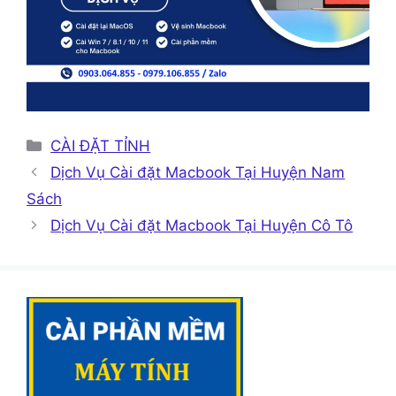
Danh
CÀI ĐẶT TỈNH
mục
Dịch Vụ Cài đặt Macbook Tại Huyện Nam
Sách
Dịch Vụ Cài đặt Macbook Tại Huyện Cô Tô