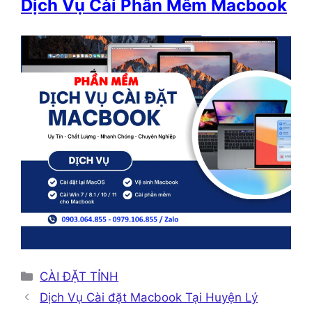
Dịch Vụ Cài Phần Mềm Macbook
Danh
CÀI ĐẶT TỈNH
mục
Dịch Vụ Cài đặt Macbook Tại Huyện Lý