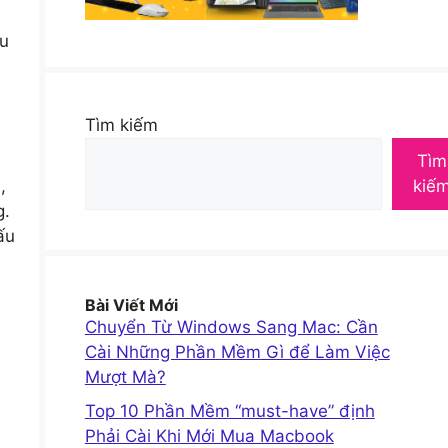
ầu
Tìm kiếm
Tìm
,
kiế
g.
ấu
Bài Viết Mới
Chuyển Từ Windows Sang Mac: Cần
Cài Những Phần Mềm Gì để Làm Việc
Mượt Mà?
Top 10 Phần Mềm “must-have” định
Phải Cài Khi Mới Mua Macbook