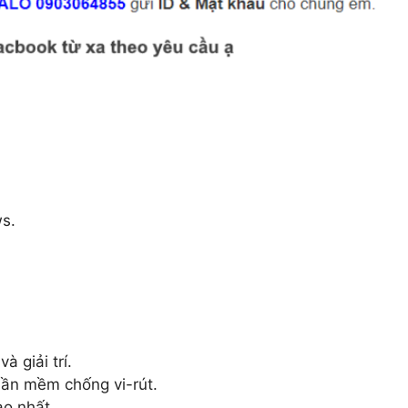
s.
.
 giải trí.
phần mềm chống vi-rút.
o nhất.