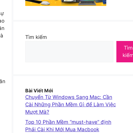
sự
ao
ần
và
Tìm kiếm
Tìm
kiế
m
cần
Bài Viết Mới
Chuyển Từ Windows Sang Mac: Cần
Cài Những Phần Mềm Gì để Làm Việc
Mượt Mà?
Top 10 Phần Mềm “must-have” định
Phải Cài Khi Mới Mua Macbook