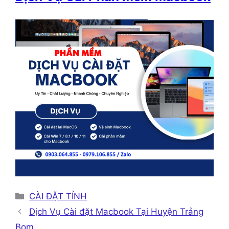
Danh
CÀI ĐẶT TỈNH
mục
Dịch Vụ Cài đặt Macbook Tại Huyện Trảng
Bom