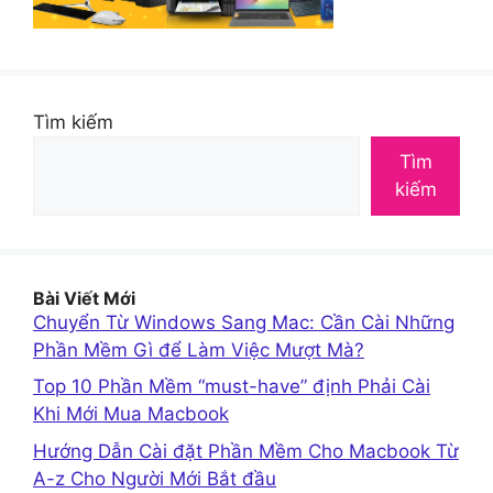
Tìm kiếm
Tìm
kiếm
Bài Viết Mới
Chuyển Từ Windows Sang Mac: Cần Cài Những
Phần Mềm Gì để Làm Việc Mượt Mà?
Top 10 Phần Mềm “must-have” định Phải Cài
Khi Mới Mua Macbook
Hướng Dẫn Cài đặt Phần Mềm Cho Macbook Từ
A-z Cho Người Mới Bắt đầu