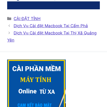
Danh
CÀI ĐẶT TỈNH
mục
Dịch Vụ Cài đặt Macbook Tại Cẩm Phả
Dịch Vụ Cài đặt Macbook Tại Thị Xã Quảng
Yên