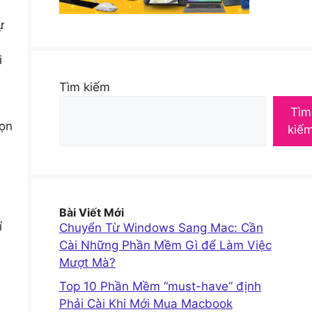
ự
i
Tìm kiếm
Tìm
họn
kiế
Bài Viết Mới
í
Chuyển Từ Windows Sang Mac: Cần
Cài Những Phần Mềm Gì để Làm Việc
Mượt Mà?
Top 10 Phần Mềm “must-have” định
Phải Cài Khi Mới Mua Macbook