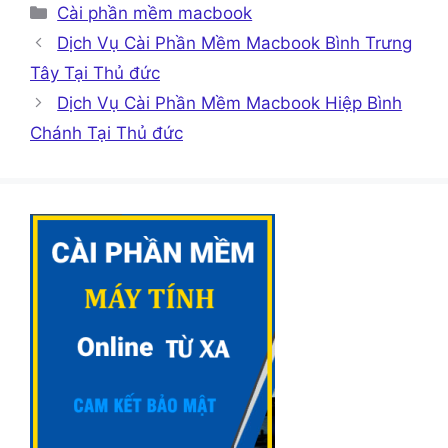
Danh
Cài phần mềm macbook
mục
Dịch Vụ Cài Phần Mềm Macbook Bình Trưng
Tây Tại Thủ đức
Dịch Vụ Cài Phần Mềm Macbook Hiệp Bình
Chánh Tại Thủ đức