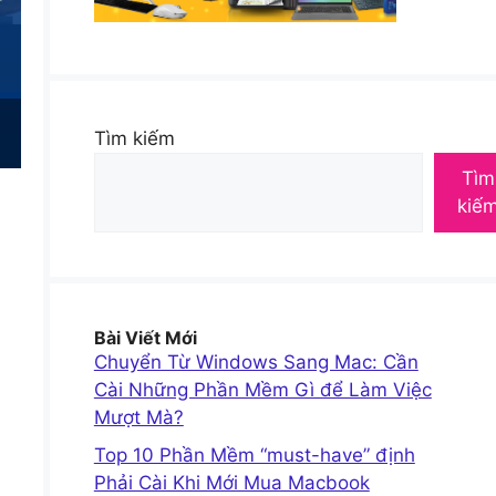
Tìm kiếm
Tìm
kiế
Bài Viết Mới
Chuyển Từ Windows Sang Mac: Cần
Cài Những Phần Mềm Gì để Làm Việc
Mượt Mà?
Top 10 Phần Mềm “must-have” định
Phải Cài Khi Mới Mua Macbook