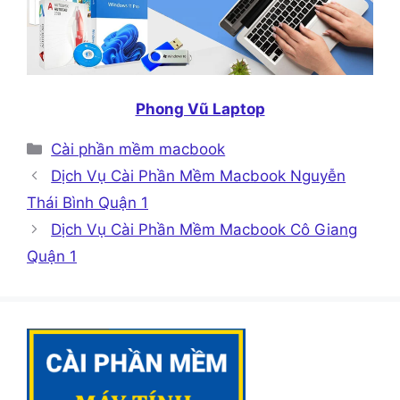
Phong Vũ Laptop
Danh
Cài phần mềm macbook
mục
Dịch Vụ Cài Phần Mềm Macbook Nguyễn
Thái Bình Quận 1
Dịch Vụ Cài Phần Mềm Macbook Cô Giang
Quận 1