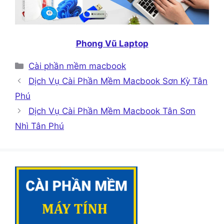
Phong Vũ Laptop
Danh
Cài phần mềm macbook
mục
Dịch Vụ Cài Phần Mềm Macbook Sơn Kỳ Tân
Phú
Dịch Vụ Cài Phần Mềm Macbook Tân Sơn
Nhì Tân Phú