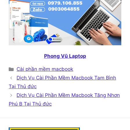
Phong Vũ Laptop
Danh
Cài phần mềm macbook
mục
Dịch Vụ Cài Phần Mềm Macbook Tam Bình
Tại Thủ đức
Dịch Vụ Cài Phần Mềm Macbook Tăng Nhơn
Phú B Tại Thủ đức