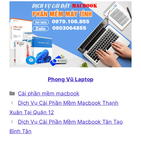
Phong Vũ Laptop
Danh
Cài phần mềm macbook
mục
Dịch Vụ Cài Phần Mềm Macbook Thạnh
Xuân Tại Quận 12
Dịch Vụ Cài Phần Mềm Macbook Tân Tạo
Bình Tân