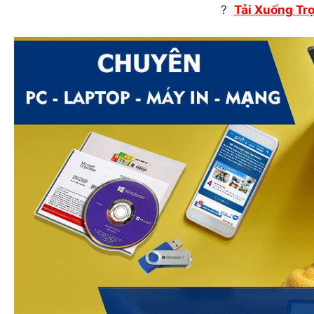
?
Tải Xuống Tr