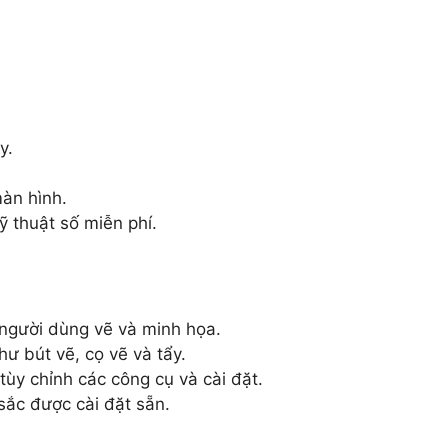
y.
àn hình.
 thuật số miễn phí.
người dùng vẽ và minh họa.
ư bút vẽ, cọ vẽ và tẩy.
ùy chỉnh các công cụ và cài đặt.
sắc được cài đặt sẵn.