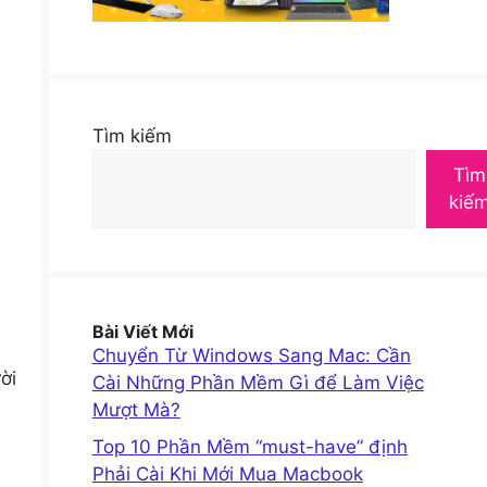
Tìm kiếm
Tìm
kiế
Bài Viết Mới
Chuyển Từ Windows Sang Mac: Cần
ời
Cài Những Phần Mềm Gì để Làm Việc
Mượt Mà?
Top 10 Phần Mềm “must-have” định
Phải Cài Khi Mới Mua Macbook