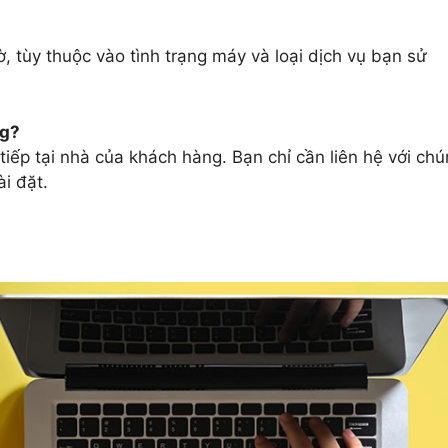
 tùy thuộc vào tình trạng máy và loại dịch vụ bạn sử
ng?
tiếp tại nhà của khách hàng. Bạn chỉ cần liên hệ với ch
ài đặt.